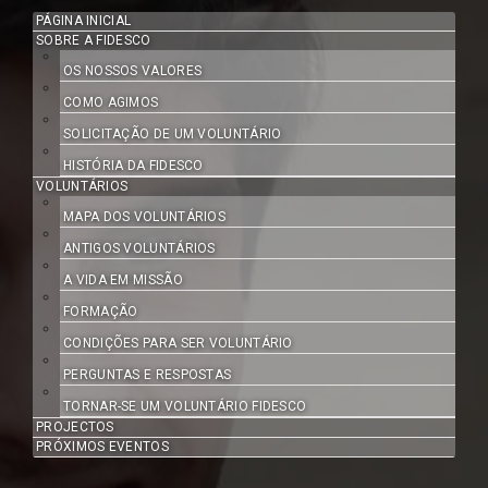
PÁGINA INICIAL
SOBRE A FIDESCO
OS NOSSOS VALORES
COMO AGIMOS
SOLICITAÇÃO DE UM VOLUNTÁRIO
HISTÓRIA DA FIDESCO
VOLUNTÁRIOS
MAPA DOS VOLUNTÁRIOS
ANTIGOS VOLUNTÁRIOS
A VIDA EM MISSÃO
FORMAÇÃO
CONDIÇÕES PARA SER VOLUNTÁRIO
PERGUNTAS E RESPOSTAS
TORNAR-SE UM VOLUNTÁRIO FIDESCO
PROJECTOS
PRÓXIMOS EVENTOS