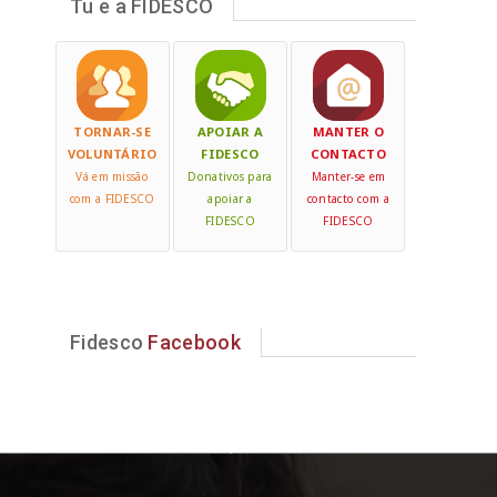
Tu e a FIDESCO
TORNAR-SE
APOIAR A
MANTER O
VOLUNTÁRIO
FIDESCO
CONTACTO
Vá em missão
Donativos para
Manter-se em
com a FIDESCO
apoiar a
contacto com a
FIDESCO
FIDESCO
Fidesco
Facebook