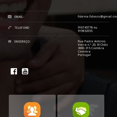
fidema.fidesco@gmail.c
EMAIL:
916743778 ou
TELEFONE:
919832055
Rua Padre António
ENDEREÇO:
Vieira n.º 20, R/Chão
3000-315 Coimbra
Coimbra
Portugal