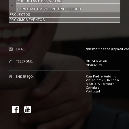
PERGUNTAS E RESPOSTAS
TORNAR-SE UM VOLUNTÁRIO FIDESCO
PROJECTOS
PRÓXIMOS EVENTOS
fidema.fidesco@gmail.c
EMAIL:
916743778 ou
TELEFONE:
919832055
Rua Padre António
ENDEREÇO:
Vieira n.º 20, R/Chão
3000-315 Coimbra
Coimbra
Portugal