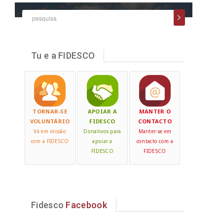
Tu e a FIDESCO
TORNAR-SE
APOIAR A
MANTER O
VOLUNTÁRIO
FIDESCO
CONTACTO
Vá em missão
Donativos para
Manter-se em
com a FIDESCO
apoiar a
contacto com a
FIDESCO
FIDESCO
Fidesco
Facebook