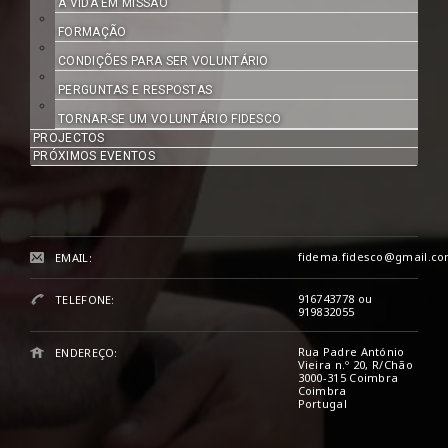
A VIDA EM MISSÃO
FORMAÇÃO
CONDIÇÕES PARA SER VOLUNTÁRIO
PERGUNTAS E RESPOSTAS
TORNAR-SE UM VOLUNTÁRIO FIDESCO
PROJECTOS
PRÓXIMOS EVENTOS
fidema.fidesco@gmail.c
EMAIL:
916743778 ou
TELEFONE:
919832055
Rua Padre António
ENDEREÇO:
Vieira n.º 20, R/Chão
3000-315 Coimbra
Coimbra
Portugal