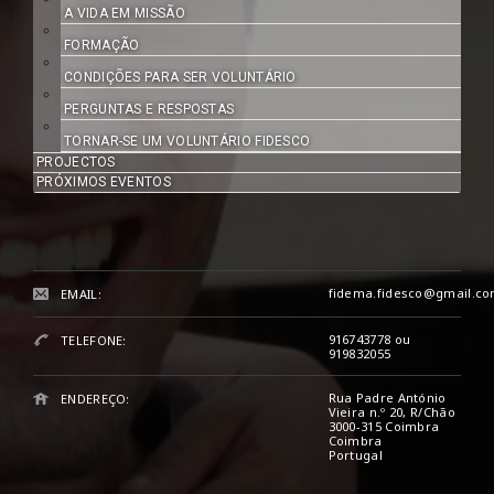
A VIDA EM MISSÃO
FORMAÇÃO
CONDIÇÕES PARA SER VOLUNTÁRIO
PERGUNTAS E RESPOSTAS
TORNAR-SE UM VOLUNTÁRIO FIDESCO
PROJECTOS
PRÓXIMOS EVENTOS
fidema.fidesco@gmail.c
EMAIL:
916743778 ou
TELEFONE:
919832055
Rua Padre António
ENDEREÇO:
Vieira n.º 20, R/Chão
3000-315 Coimbra
Coimbra
Portugal