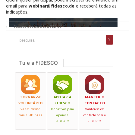
email para
webinar@fidesco.de
e receberá todas as
indicações.
←
Sessões Descoberta 2022-23
Tu e a FIDESCO
TORNAR-SE
APOIAR A
MANTER O
VOLUNTÁRIO
FIDESCO
CONTACTO
Vá em missão
Donativos para
Manter-se em
com a FIDESCO
apoiar a
contacto com a
FIDESCO
FIDESCO