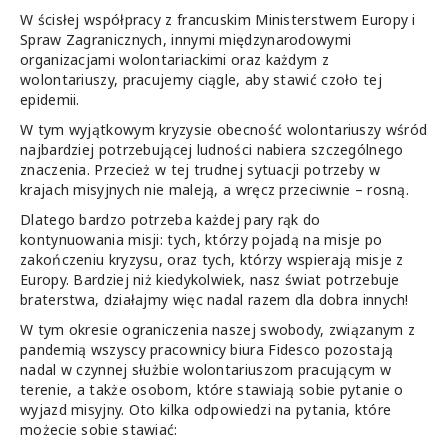
W ścisłej współpracy z francuskim Ministerstwem Europy i
Spraw Zagranicznych, innymi międzynarodowymi
organizacjami wolontariackimi oraz każdym z
wolontariuszy, pracujemy ciągle, aby stawić czoło tej
epidemii.
W tym wyjątkowym kryzysie obecność wolontariuszy wśród
najbardziej potrzebującej ludności nabiera szczególnego
znaczenia. Przecież w tej trudnej sytuacji potrzeby w
krajach misyjnych nie maleją, a wręcz przeciwnie – rosną.
Dlatego bardzo potrzeba każdej pary rąk do
kontynuowania misji: tych, którzy pojadą na misje po
zakończeniu kryzysu, oraz tych, którzy wspierają misje z
Europy. Bardziej niż kiedykolwiek, nasz świat potrzebuje
braterstwa, działajmy więc nadal razem dla dobra innych!
W tym okresie ograniczenia naszej swobody, związanym z
pandemią wszyscy pracownicy biura Fidesco pozostają
nadal w czynnej służbie wolontariuszom pracującym w
terenie, a także osobom, które stawiają sobie pytanie o
wyjazd misyjny. Oto kilka odpowiedzi na pytania, które
możecie sobie stawiać: