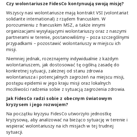
Czy wolontariusze FidesCo kontynuują swoją misję?
Wszyscy nasi wolontariusze mają kontrakt VSI (volontariat
solidarite international) z rządem francuskim. W
porozumieniu z francuskim MSZ, a także innymi
organizacjami wysyłającymi wolontariuszy oraz z naszymi
partnerami w terenie, postanowiliśmy – poza szczególnymi
przypadkami – pozostawić wolontariuszy w miejscu ich
misji.
Niemniej jednak, rozeznajemy indywidualnie z każdym
wolontariuszem, jak dostosować tę ogólną zasadę do
konkretnej sytuacji, zależnej od stanu zdrowia
wolontariusza i potencjalnych zagrożeń na miejscu misji,
postępu epidemii w jego kraju misji oraz lokalnych
możliwości radzenia sobie z sytuacją zagrożenia zdrowia.
Jak FidesCo radzi sobie z obecnym światowym
kryzysem i jego rozwojem?
Na początku kryzysu FidesCo utworzyło jednostkę
kryzysową, aby analizować na bieżąco sytuację w terenie i
wspierać wolontariuszy na ich misjach w tej trudnej
sytuacji.