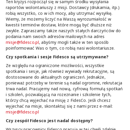
Ten kryzys rozpoczął się w samym środku wysyłania
raportów wolontariuszy z misji. Dostawcy (drukarnia, itp.)
robią wszystko, co w ich mocy, aby utrzymać wysyłkę.
Wiemy, że możemy liczyć na Waszą wyrozumiałość w
kwestii terminów dostaw, które mogą być dłuższe niż
zwykle. Zapraszamy także naszych stałych darczyńców do
podania nam swoich adresów mailowych na adres
misje@fidesco.pl
, abyśmy mogli także w ten sposób
poinformować Was o tym, co robią nasi wolontariusze.
Czy spotkania i sesje Fidesco są utrzymywane?
Ze względu na ograniczone możliwości, wszystkie
spotkania i sesje, jak również wywiady rekrutacyjne, są
dostosowane do aktualnych ograniczeń. Jednakże,
ponieważ potrzeby w terenie są nadal ogromne, rekrutacja
trwa nadal. Pracujemy nad nową, cyfrową formułą spotkań
i szkoleń, pozwalającą na rozeznanie i szkolenie tych,
którzy chcą wyjechać na misję z FidesCo. Jeśli chcesz
wyjechać na misje, skontaktuj się z nami przez e-mail:
misje@fidesco.pl
Czy zespół Fidesco jest nadal dostępny?
Wszyscy pracownicy Fidesco pracują w tej chwili zdalnie,