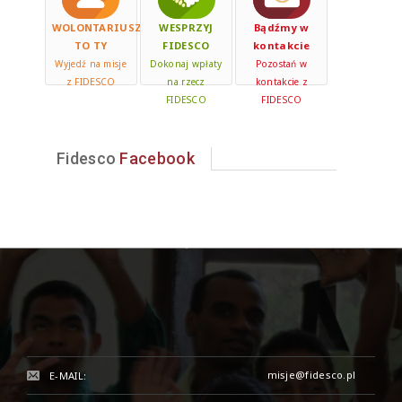
WOLONTARIUSZ
WESPRZYJ
Bądźmy w
TO TY
FIDESCO
kontakcie
Wyjedź na misje
Dokonaj wpłaty
Pozostań w
z FIDESCO
na rzecz
kontakcie z
FIDESCO
FIDESCO
Fidesco
Facebook
misje@fidesco.pl
E-MAIL: