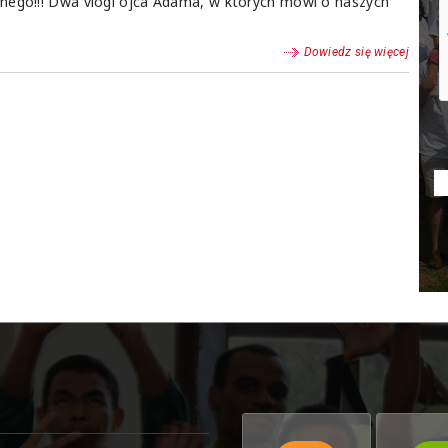
nego!!! Dwa vlogi ojca Adama, w których mówi o naszych
Dowiedz się więcej