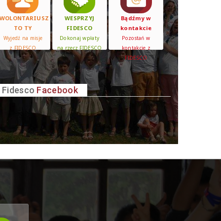
WOLONTARIUSZ
WESPRZYJ
Bądźmy w
TO TY
FIDESCO
kontakcie
Wyjedź na misje
Dokonaj wpłaty
Pozostań w
z FIDESCO
na rzecz FIDESCO
kontakcie z
FIDESCO
Fidesco
Facebook