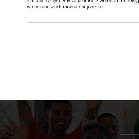
Szustak. Dziękujemy za promocję wolontariatu misyj
wolontariuszach można obejrzeć tu: