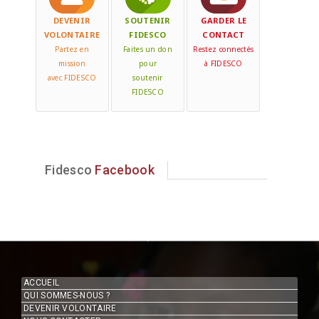
DEVENIR
SOUTENIR
GARDER LE
VOLONTAIRE
FIDESCO
CONTACT
Partez en
Faites un don
Restez connectés
mission
pour
à FIDESCO
avec FIDESCO
soutenir
FIDESCO
Fidesco
Facebook
ACCUEIL
QUI SOMMES-NOUS ?
DEVENIR VOLONTAIRE