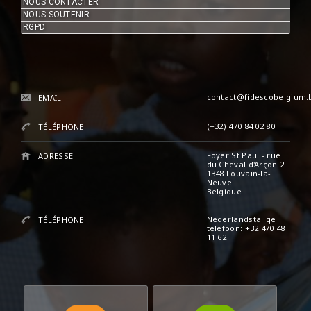
NOUS CONTACTER
NOUS SOUTENIR
RGPD
contact@fidescobelgium.
EMAIL :
(+32) 470 84 02 80
TÉLÉPHONE :
Foyer St Paul - rue
ADRESSE :
du Cheval d'Arçon 2
1348 Louvain-la-
Neuve
Belgique
Nederlandstalige
TÉLÉPHONE :
telefoon: +32 470 48
11 62