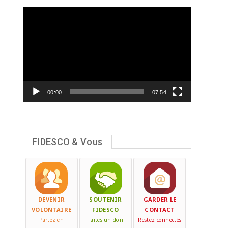
Lecteur
vidéo
00:00
07:54
FIDESCO & Vous
DEVENIR
SOUTENIR
GARDER LE
VOLONTAIRE
FIDESCO
CONTACT
Partez en
Faites un don
Restez connectés