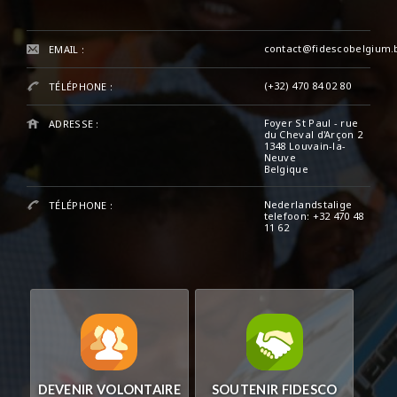
contact@fidescobelgium.
EMAIL :
(+32) 470 84 02 80
TÉLÉPHONE :
Foyer St Paul - rue
ADRESSE :
du Cheval d'Arçon 2
1348 Louvain-la-
Neuve
Belgique
Nederlandstalige
TÉLÉPHONE :
telefoon: +32 470 48
11 62
DEVENIR VOLONTAIRE
SOUTENIR FIDESCO