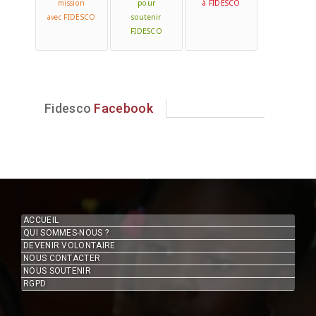
mission
pour
à FIDESCO
avec FIDESCO
soutenir
FIDESCO
Fidesco
Facebook
ACCUEIL
QUI SOMMES-NOUS ?
DEVENIR VOLONTAIRE
NOUS CONTACTER
NOUS SOUTENIR
RGPD