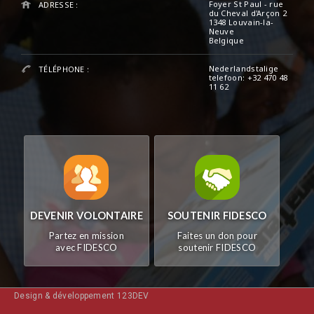
Foyer St Paul - rue
ADRESSE :
du Cheval d'Arçon 2
1348 Louvain-la-
Neuve
Belgique
Nederlandstalige
TÉLÉPHONE :
telefoon: +32 470 48
11 62
DEVENIR VOLONTAIRE
SOUTENIR FIDESCO
Partez en mission
Faites un don pour
avec FIDESCO
soutenir FIDESCO
Design & développement 123DEV