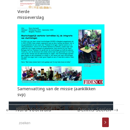
Vierde
missieverslag
Samenvatting van de missie (aanklikken
svp)
←
Nora Voorwald
Dennis Seelen
→