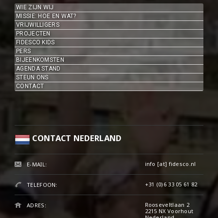
WIE ZIJN WIJ
MISSIE: HOE EN WAT?
VRIJWILLIGERS
PROJECTEN
FIDESCO KIDS
PERS
BIJEENKOMSTEN
AGENDA STAND
STEUN ONS
CONTACT
CONTACT NEDERLAND
info [at] fidesco.nl
E-MAIL:
+31 (0)6 33 05 61 82‬
TELEFOON:
Rooseveltlaan 2
ADRES:
2215 NX Voorhout
Nederland