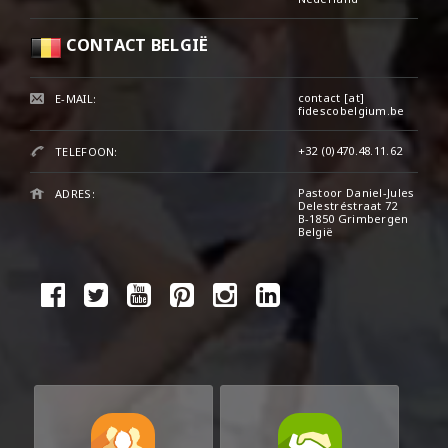
CONTACT BELGIË
contact [at]
E-MAIL:
fidescobelgium.be
+32 (0)470.48.11.62
TELEFOON:
Pastoor Daniel-Jules
ADRES:
Delestréstraat 72
B-1850 Grimbergen
België