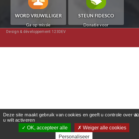
WORD VRIJWILLIGER
STEUN FIDESCO
Ga op missie
Donatie voor
met FIDESCO
FIDESCO
Design & développement 123DEV
Deze site maakt gebruik van cookies en geeft u controle over w
X
u wilt activeren
OK, accepteer alle
Weiger alle cookies
Personaliseer
STEUN FIDES