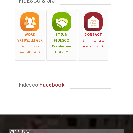
FIDESCO & JIJ
WORD
STEUN
CONTACT
VRIJWILLIGER
FIDESCO
Blijf in contact
Ga op missie
Donatie voor
met FIDESCO
met FIDESCO
FIDESCO
Fidesco
Facebook
WIE ZIJN WIJ