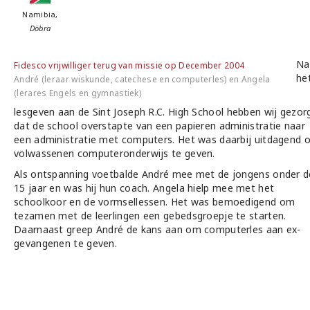
Namibia,
Döbra
Na
Fidesco vrijwilliger terug van missie op December 2004
he
André (leraar wiskunde, catechese en computerles) en Angela
(lerares Engels en gymnastiek)
lesgeven aan de Sint Joseph R.C. High School hebben wij gezor
dat de school overstapte van een papieren administratie naar
een administratie met computers. Het was daarbij uitdagend 
volwassenen computeronderwijs te geven.
Als ontspanning voetbalde André mee met de jongens onder d
15 jaar en was hij hun coach. Angela hielp mee met het
schoolkoor en de vormsellessen. Het was bemoedigend om
tezamen met de leerlingen een gebedsgroepje te starten.
Daarnaast greep André de kans aan om computerles aan ex-
gevangenen te geven.