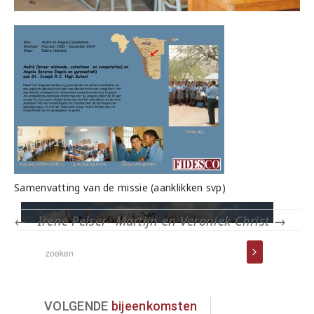
Samenvatting van de missie (aanklikken svp)
←
Irene Pelser
Martijn en Veroniek Christ
→
VOLGENDE
bijeenkomsten