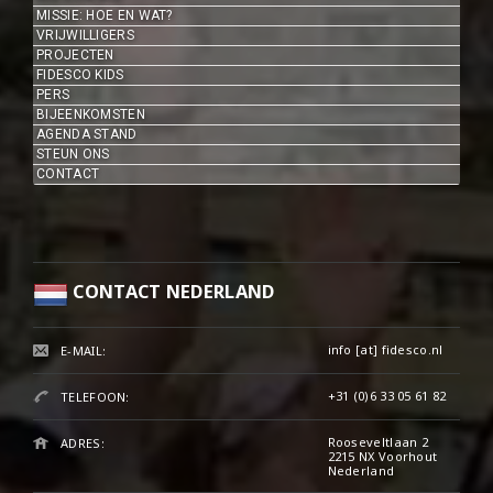
MISSIE: HOE EN WAT?
VRIJWILLIGERS
PROJECTEN
FIDESCO KIDS
PERS
BIJEENKOMSTEN
AGENDA STAND
STEUN ONS
CONTACT
CONTACT NEDERLAND
info [at] fidesco.nl
E-MAIL:
+31 (0)6 33 05 61 82‬
TELEFOON:
Rooseveltlaan 2
ADRES:
2215 NX Voorhout
Nederland