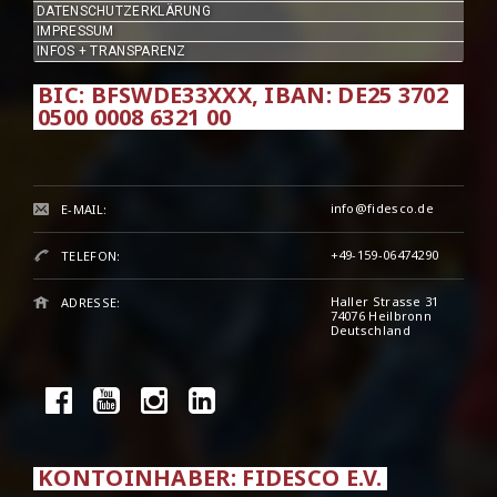
DATENSCHUTZERKLÄRUNG
IMPRESSUM
INFOS + TRANSPARENZ
BIC: BFSWDE33XXX, IBAN: DE25 3702
0500 0008 6321 00
info@fidesco.de
E-MAIL:
+49-159-06474290
TELEFON:
Haller Strasse 31
ADRESSE:
74076 Heilbronn
Deutschland
KONTOINHABER: FIDESCO E.V.