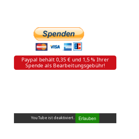
PAYPAL SPENDE
Paypal behält 0,35 € und 1,5 % Ihrer
Spende als Bearbeitungsgebühr!
WHERE IS FIDESCO 2025
Erlauben
YouTube ist deaktiviert.