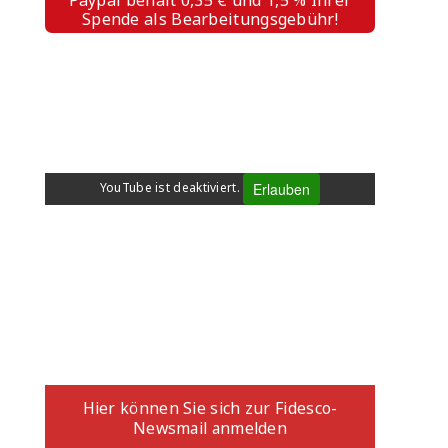
Paypal behält 0,35 € und 1,5 % Ihrer
Spende als Bearbeitungsgebühr!
WHERE IS FIDESCO 2025
Erlauben
YouTube ist deaktiviert.
ANMELDUNG ZUM
NEWSLETTER
Hier können Sie sich zur Fidesco-
Newsmail anmelden