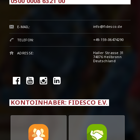
0500 0008 6321 00
info@fidesco.de
E-MAIL:
+49-159-06474290
TELEFON:
Haller Strasse 31
ADRESSE:
74076 Heilbronn
Deutschland
KONTOINHABER: FIDESCO E.V.