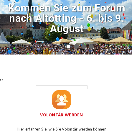
Kommen Sie zum Forum
nach Altötting - 6. bis 9.
August
xx
VOLONTÄR WERDEN
Hier erfahren Sie, wie Sie Volontär werden können