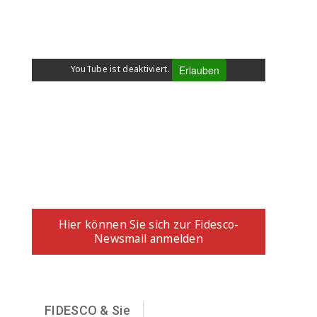
WHERE IS FIDESCO 2025
Erlauben
YouTube ist deaktiviert.
ANMELDUNG ZUM
NEWSLETTER
Hier können Sie sich zur Fidesco-
Newsmail anmelden
FIDESCO & Sie