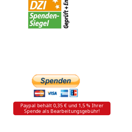
PAYPAL SPENDE
Paypal behält 0,35 € und 1,5 % Ihrer
Spende als Bearbeitungsgebühr!