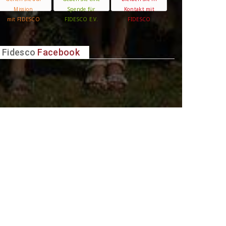
Mission
Spende für
Kontakt mit
mit FIDESCO
FIDESCO E.V.
FIDESCO
Fidesco
Facebook