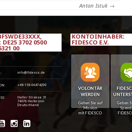
Anton Istuk
→
 BFSWDE33XXX,
KONTOINHABER:
 DE25 3702 0500
FIDESCO E.V.
6321 00
info@fidesco.de
:
+49-159-06474290
ON:
VOLONTÄR
FIDESC
WERDEN
UNTERS
Haller Strasse 31
SE:
74076 Heilbronn
Gehen Sie auf
Geben Si
Deutschland
Mission
Spende
mit FIDESCO
FIDESCO