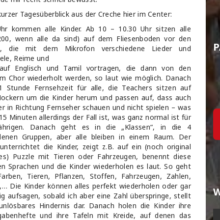
kurzer Tagesüberblick aus der Creche hier im Center:
hr kommen alle Kinder. Ab 10 – 10.30 Uhr sitzen alle
200, wenn alle da sind) auf dem Fliesenboden vor den
P
s, die mit dem Mikrofon verschiedene Lieder und
iele, Reime und
auf Englisch und Tamil vortragen, die dann von den
im Chor wiederholt werden, so laut wie möglich. Danach
1 Stunde Fernsehzeit für alle, die Teachers sitzen auf
Hockern um die Kinder herum und passen auf, dass auch
der in Richtung Fernseher schauen und nicht spielen – was
5 Minuten allerdings der Fall ist, was ganz normal ist für
jährigen. Danach geht es in die „Klassen“, in die 4
edenen Gruppen, aber alle bleiben in einem Raum. Der
unterrichtet die Kinder, zeigt z.B. auf ein (noch original
es) Puzzle mit Tieren oder Fahrzeugen, benennt diese
en Sprachen und die Kinder wiederholen es laut. So geht
arben, Tieren, Pflanzen, Stoffen, Fahrzeugen, Zahlen,
,… Die Kinder können alles perfekt wiederholen oder gar
W
g aufsagen, sobald ich aber eine Zahl überspringe, stellt
unlösbares Hindernis dar. Danach holen die Kinder ihre
gabenhefte und ihre Tafeln mit Kreide, auf denen das