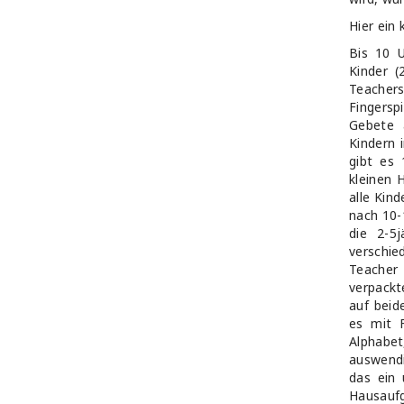
Hier ein 
Bis 10 U
Kinder (
Teacher
Fingersp
Gebete 
Kindern 
gibt es 
kleinen 
alle Kin
nach 10-1
die 2-5
verschi
Teacher 
verpackt
auf beid
es mit F
Alphabet
auswendi
das ein 
Hausauf