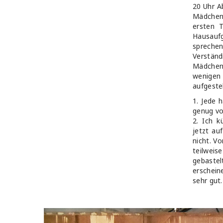
20 Uhr A
Mädchen,
ersten T
Hausaufg
sprechen
Verständ
Mädchen 
wenigen 
aufgestel
1. Jede 
genug vo
2. Ich k
jetzt au
nicht. V
teilweis
gebastel
erschein
sehr gut.