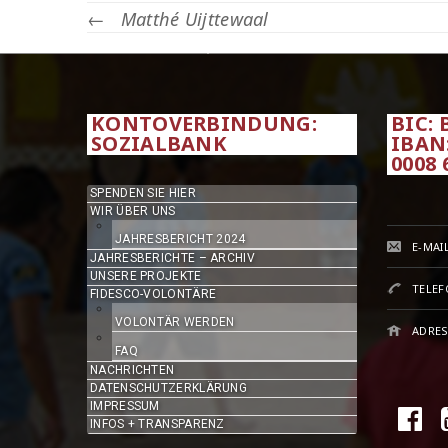
←
Matthé Uijttewaal
KONTOVERBINDUNG:
BIC:
SOZIALBANK
IBAN:
0008 
SPENDEN SIE HIER
WIR ÜBER UNS
JAHRESBERICHT 2024
E-MAIL
JAHRESBERICHTE – ARCHIV
UNSERE PROJEKTE
TELEF
FIDESCO-VOLONTÄRE
VOLONTÄR WERDEN
ADRES
FAQ
NACHRICHTEN
DATENSCHUTZERKLÄRUNG
IMPRESSUM
INFOS + TRANSPARENZ