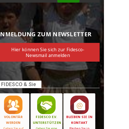
NMELDUNG ZUM NEWSLETTER
Hier können Sie sich zur Fidesco-
Newsmail anmelden
FIDESCO & Sie
VOLONTÄR
FIDESCO E.V.
BLEIBEN SIE IN
WERDEN
UNTERSTÜTZEN
KONTAKT
Gehen Sie auf
Geben Sie eine
Bleiben Sie in