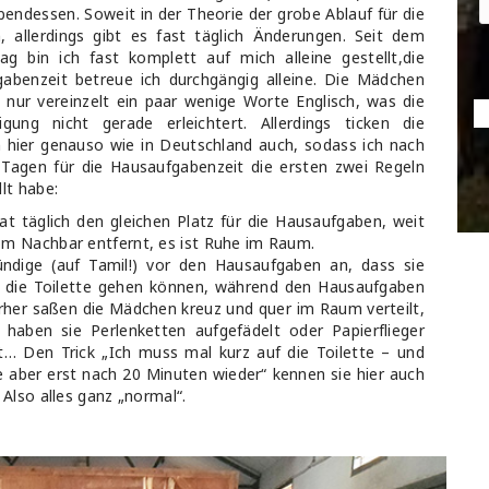
bendessen. Soweit in der Theorie der grobe Ablauf für die
 allerdings gibt es fast täglich Änderungen. Seit dem
ag bin ich fast komplett auf mich alleine gestellt,die
abenzeit betreue ich durchgängig alleine. Die Mädchen
 nur vereinzelt ein paar wenige Worte Englisch, was die
igung nicht gerade erleichtert. Allerdings ticken die
hier genauso wie in Deutschland auch, sodass ich nach
Tagen für die Hausaufgabenzeit die ersten zwei Regeln
lt habe:
hat täglich den gleichen Platz für die Hausaufgaben, weit
m Nachbar entfernt, es ist Ruhe im Raum.
ündige (auf Tamil!) vor den Hausaufgaben an, dass sie
f die Toilette gehen können, während den Hausaufgaben
orher saßen die Mädchen kreuz und quer im Raum verteilt,
e haben sie Perlenketten aufgefädelt oder Papierflieger
t… Den Trick „Ich muss mal kurz auf die Toilette – und
e aber erst nach 20 Minuten wieder“ kennen sie hier auch
 Also alles ganz „normal“.