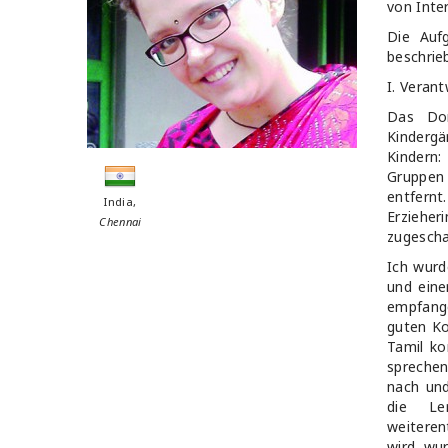
von Inte
Die Aufg
beschrie
I. Verant
Das Don
Kinderg
Kindern
Gruppen 
entfernt
India,
Erziehe
Chennai
zugescha
Ich wurd
und eine
empfang
guten Ko
Tamil ko
sprechen
nach und
die Le
weiteren
wird, wu