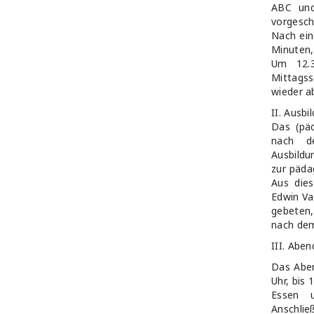
ABC und
vorgesc
Nach ein
Minuten,
Um 12.3
Mittagss
wieder a
II. Ausb
Das (päd
nach de
Ausbildu
zur päda
Aus die
Edwin Va
gebeten,
nach dem
III. Abe
Das Abe
Uhr, bis 
Essen u
Anschlie