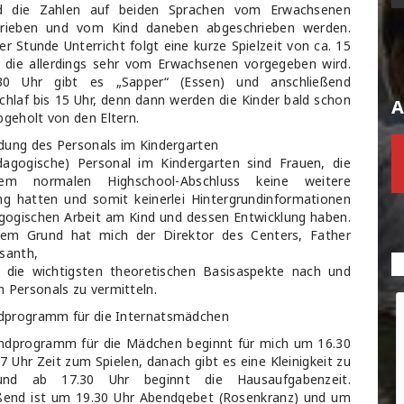
 die Zahlen auf beiden Sprachen vom Erwachsenen
hrieben und vom Kind daneben abgeschrieben werden.
er Stunde Unterricht folgt eine kurze Spielzeit von ca. 15
 die allerdings sehr vom Erwachsenen vorgegeben wird.
0 Uhr gibt es „Sapper“ (Essen) und anschließend
chlaf bis 15 Uhr, denn dann werden die Kinder bald schon
A
bgeholt von den Eltern.
ildung des Personals im Kindergarten
agogische) Personal im Kindergarten sind Frauen, die
m normalen Highschool-Abschluss keine weitere
ng hatten und somit keinerlei Hintergrundinformationen
gogischen Arbeit am Kind und dessen Entwicklung haben.
sem Grund hat mich der Direktor des Centers, Father
santh,
 die wichtigsten theoretischen Basisaspekte nach und
 Personals zu vermitteln.
ndprogramm für die Internatsmädchen
ndprogramm für die Mädchen beginnt für mich um 16.30
17 Uhr Zeit zum Spielen, danach gibt es eine Kleinigkeit zu
nd ab 17.30 Uhr beginnt die Hausaufgabenzeit.
ßend ist um 19.30 Uhr Abendgebet (Rosenkranz) und um