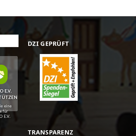
DZI GEPRÜFT
O E.V.
TÜTZEN
e eine
 für
 E.V.
TRANSPARENZ