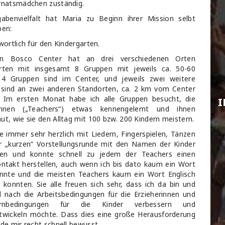
rnatsmädchen zuständig.
abenvielfalt hat Maria zu Beginn ihrer Mission selbt
ben:
wortlich für den Kindergarten.
 Bosco Center hat an drei verschiedenen Orten
ärten mit insgesamt 8 Gruppen mit jeweils ca. 50-60
: 4 Gruppen sind im Center, und jeweils zwei weitere
sind an zwei anderen Standorten, ca. 2 km vom Center
. Im ersten Monat habe ich alle Gruppen besucht, die
I
rinnen („Teachers“) etwas kennengelernt und ihnen
ut, wie sie den Alltag mit 100 bzw. 200 Kindern meistern.
e immer sehr herzlich mit Liedern, Fingerspielen, Tänzen
r „kurzen“ Vorstellungsrunde mit den Namen der Kinder
en und konnte schnell zu jedem der Teachers einen
ntakt herstellen, auch wenn ich bis dato kaum ein Wort
nnte und die meisten Teachers kaum ein Wort Englisch
 konnten. Sie alle freuen sich sehr, dass ich da bin und
 nach die Arbeitsbedingungen für die Erzieherinnen und
rnbedingungen für die Kinder verbessern und
twickeln möchte. Dass dies eine große Herausforderung
rde mir recht schnell bewusst.