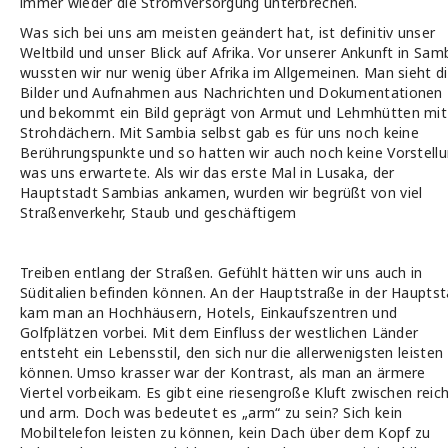
immer wieder die Stromversorgung unterbrechen.
Was sich bei uns am meisten geändert hat, ist definitiv unser
Weltbild und unser Blick auf Afrika. Vor unserer Ankunft in Sam
wussten wir nur wenig über Afrika im Allgemeinen. Man sieht d
Bilder und Aufnahmen aus Nachrichten und Dokumentationen
und bekommt ein Bild geprägt von Armut und Lehmhütten mit
Strohdächern. Mit Sambia selbst gab es für uns noch keine
Berührungspunkte und so hatten wir auch noch keine Vorstell
was uns erwartete. Als wir das erste Mal in Lusaka, der
Hauptstadt Sambias ankamen, wurden wir begrüßt von viel
Straßenverkehr, Staub und geschäftigem
Treiben entlang der Straßen. Gefühlt hätten wir uns auch in
Süditalien befinden können. An der Hauptstraße in der Haupts
kam man an Hochhäusern, Hotels, Einkaufszentren und
Golfplätzen vorbei. Mit dem Einfluss der westlichen Länder
entsteht ein Lebensstil, den sich nur die allerwenigsten leisten
können. Umso krasser war der Kontrast, als man an ärmere
Viertel vorbeikam. Es gibt eine riesengroße Kluft zwischen reic
und arm. Doch was bedeutet es „arm“ zu sein? Sich kein
Mobiltelefon leisten zu können, kein Dach über dem Kopf zu