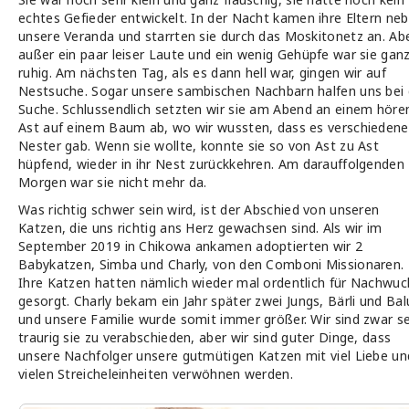
echtes Gefieder entwickelt. In der Nacht kamen ihre Eltern ne
unsere Veranda und starrten sie durch das Moskitonetz an. Ab
außer ein paar leiser Laute und ein wenig Gehüpfe war sie gan
ruhig. Am nächsten Tag, als es dann hell war, gingen wir auf
Nestsuche. Sogar unsere sambischen Nachbarn halfen uns bei 
Suche. Schlussendlich setzten wir sie am Abend an einem höre
Ast auf einem Baum ab, wo wir wussten, dass es verschiedene
Nester gab. Wenn sie wollte, konnte sie so von Ast zu Ast
hüpfend, wieder in ihr Nest zurückkehren. Am darauffolgenden
Morgen war sie nicht mehr da.
Was richtig schwer sein wird, ist der Abschied von unseren
Katzen, die uns richtig ans Herz gewachsen sind. Als wir im
September 2019 in Chikowa ankamen adoptierten wir 2
Babykatzen, Simba und Charly, von den Comboni Missionaren.
Ihre Katzen hatten nämlich wieder mal ordentlich für Nachwuc
gesorgt. Charly bekam ein Jahr später zwei Jungs, Bärli und Bal
und unsere Familie wurde somit immer größer. Wir sind zwar s
traurig sie zu verabschieden, aber wir sind guter Dinge, dass
unsere Nachfolger unsere gutmütigen Katzen mit viel Liebe un
vielen Streicheleinheiten verwöhnen werden.