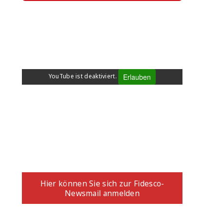
WHERE IS FIDESCO 2025
Erlauben
YouTube ist deaktiviert.
ANMELDUNG ZUM
NEWSLETTER
Hier können Sie sich zur Fidesco-
Newsmail anmelden