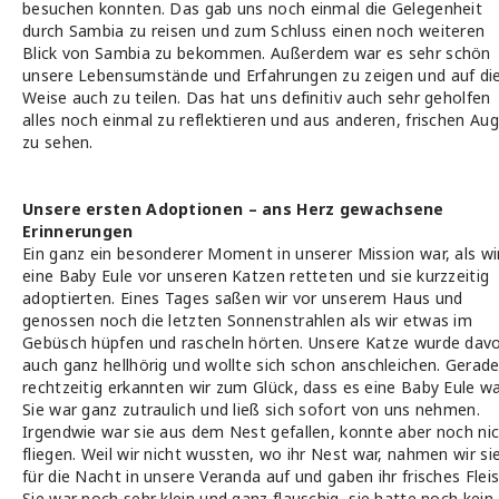
besuchen konnten. Das gab uns noch einmal die Gelegenheit
durch Sambia zu reisen und zum Schluss einen noch weiteren
Blick von Sambia zu bekommen. Außerdem war es sehr schön
unsere Lebensumstände und Erfahrungen zu zeigen und auf di
Weise auch zu teilen. Das hat uns definitiv auch sehr geholfen
alles noch einmal zu reflektieren und aus anderen, frischen Au
zu sehen.
Unsere ersten Adoptionen – ans Herz gewachsene
Erinnerungen
Ein ganz ein besonderer Moment in unserer Mission war, als wi
eine Baby Eule vor unseren Katzen retteten und sie kurzzeitig
adoptierten. Eines Tages saßen wir vor unserem Haus und
genossen noch die letzten Sonnenstrahlen als wir etwas im
Gebüsch hüpfen und rascheln hörten. Unsere Katze wurde dav
auch ganz hellhörig und wollte sich schon anschleichen. Gerad
rechtzeitig erkannten wir zum Glück, dass es eine Baby Eule wa
Sie war ganz zutraulich und ließ sich sofort von uns nehmen.
Irgendwie war sie aus dem Nest gefallen, konnte aber noch ni
fliegen. Weil wir nicht wussten, wo ihr Nest war, nahmen wir si
für die Nacht in unsere Veranda auf und gaben ihr frisches Fleis
Sie war noch sehr klein und ganz flauschig, sie hatte noch kein