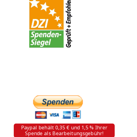
PAYPAL SPENDE
Paypal behält 0,35 € und 1,5 % Ihrer
Spende als Bearbeitungsgebühr!