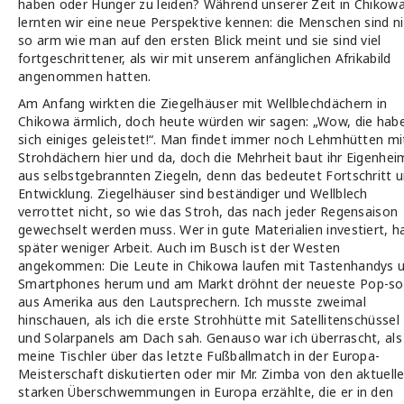
haben oder Hunger zu leiden? Während unserer Zeit in Chikow
lernten wir eine neue Perspektive kennen: die Menschen sind n
so arm wie man auf den ersten Blick meint und sie sind viel
fortgeschrittener, als wir mit unserem anfänglichen Afrikabild
angenommen hatten.
Am Anfang wirkten die Ziegelhäuser mit Wellblechdächern in
Chikowa ärmlich, doch heute würden wir sagen: „Wow, die hab
sich einiges geleistet!“. Man findet immer noch Lehmhütten mi
Strohdächern hier und da, doch die Mehrheit baut ihr Eigenhei
aus selbstgebrannten Ziegeln, denn das bedeutet Fortschritt 
Entwicklung. Ziegelhäuser sind beständiger und Wellblech
verrottet nicht, so wie das Stroh, das nach jeder Regensaison
gewechselt werden muss. Wer in gute Materialien investiert, h
später weniger Arbeit. Auch im Busch ist der Westen
angekommen: Die Leute in Chikowa laufen mit Tastenhandys 
Smartphones herum und am Markt dröhnt der neueste Pop-s
aus Amerika aus den Lautsprechern. Ich musste zweimal
hinschauen, als ich die erste Strohhütte mit Satellitenschüssel
und Solarpanels am Dach sah. Genauso war ich überrascht, als
meine Tischler über das letzte Fußballmatch in der Europa-
Meisterschaft diskutierten oder mir Mr. Zimba von den aktuell
starken Überschwemmungen in Europa erzählte, die er in den