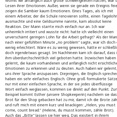
Womit wir anfänglich auch große Schwierigkeiten hatten, war 
Lesen ihrer Emotionen. Außer, wenn sie gerade ein Ereignis feie
zeigen die Sambier kaum Emotionen. Eines Tages, als ich mit
einem Arbeiter, der die Schule renovieren sollte, einen Tageloh
ausmachte und eine Geldsumme nannte, kam absolut keine
Reaktion. Der Mann starrte mich einfach nur an. Ich war
unheimlich irritiert und wusste nicht: hatte ich vielleicht einen
unverschämt geringen Lohn für die Arbeit gefragt? Als der Ma
nach einer gefühlten Minute „no problem“ sagte, war ich doch 
wenig erleichtert. Wäre es zu wenig gewesen, hätte er schließl
doch irgendetwas gesagt. Im Nachhinein kam ich darauf, dass 
ihm überdurchschnittlich viel geboten hatte. Inzwischen haben 
gelernt, die kaum vorhandenen und anfänglich nicht ersichtlich
Emotionen zu erkennen und zu deuten. Auch haben wir gelernt
uns ihrer Sprache anzupassen. Diejenigen, die Englisch spreche
haben ein sehr einfaches Englisch. Ohne groß formulierte Sätz
nur mit einer einfachen Sprache, in der sie jedes überflüssige
Wort einfach weglassen, kommen sie direkt auf den Punkt. Zu
Beispiel kommt Esther (unsere Shopkeeperin) nachdem sie das
Brot für den Shop gebacken hat zu mir, damit ich die Brote zäh
und ruft mich mit einem kurz und knackigen: „Helen, you must
come, count bread.“ (Helene, du musst kommen, zähle Brot).
Auch das „Bitte“ lassen sie hier weg. Das existiert in ihrem