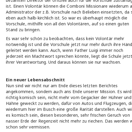
bezahlten Direktor der offiziell auch für die Vorschule zuständi
ist. Einen Volontär können die Comboni Missionare wiederum a
Administrator der z.B. Vorschule nach Belieben einsetzten, da 
eben auch halb-kirchlich ist. So war es überhaupt möglich die
Vorschule, mithilfe von all den Volontären, auf so einen guten
Stand zu bringen.
Es war sehr schön zu beobachten, dass kein Volontär mehr
notwendig ist und die Vorschule jetzt nur mehr durch ihre Hän
geleitet werden kann. Auch, wenn Father Luigi immer noch
jederzeit ein Machtwort sprechen könnte, liegt die Schule jetzt
ihrer Verantwortung. Und daraus können sie nur wachsen.
Ein neuer Lebensabschnitt
Nun sind wir nicht nur am Ende dieses letzten Berichtes
angekommen, sondern auch ans Ende unserer Mission. Es wird
richtig komisch sein, nicht mehr vom Gegacker der Hühner und
Hähne geweckt zu werden, dafür von Autos und Flugzeugen, d
wiederrum hier im Busch eine große Rarität darstellen. Auch wi
es komisch sein, diesen besonderen, sehr frischen Geruch von
nasser Erde der Regenzeit nicht mehr zu riechen. Das werden w
schon sehr vermissen.