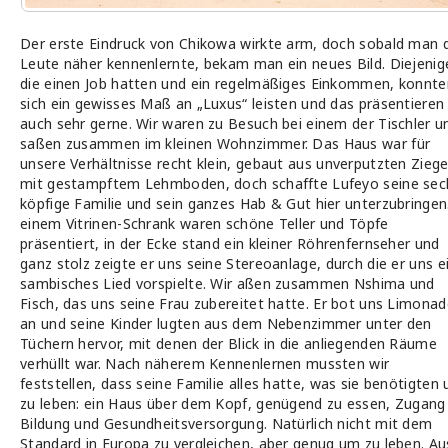
Der erste Eindruck von Chikowa wirkte arm, doch sobald man 
Leute näher kennenlernte, bekam man ein neues Bild. Diejenig
die einen Job hatten und ein regelmäßiges Einkommen, konnte
sich ein gewisses Maß an „Luxus“ leisten und das präsentieren 
auch sehr gerne. Wir waren zu Besuch bei einem der Tischler u
saßen zusammen im kleinen Wohnzimmer. Das Haus war für
unsere Verhältnisse recht klein, gebaut aus unverputzten Ziege
mit gestampftem Lehmboden, doch schaffte Lufeyo seine sec
köpfige Familie und sein ganzes Hab & Gut hier unterzubringen.
einem Vitrinen-Schrank waren schöne Teller und Töpfe
präsentiert, in der Ecke stand ein kleiner Röhrenfernseher und
ganz stolz zeigte er uns seine Stereoanlage, durch die er uns e
sambisches Lied vorspielte. Wir aßen zusammen Nshima und
Fisch, das uns seine Frau zubereitet hatte. Er bot uns Limona
an und seine Kinder lugten aus dem Nebenzimmer unter den
Tüchern hervor, mit denen der Blick in die anliegenden Räume
verhüllt war. Nach näherem Kennenlernen mussten wir
feststellen, dass seine Familie alles hatte, was sie benötigten
zu leben: ein Haus über dem Kopf, genügend zu essen, Zugang
Bildung und Gesundheitsversorgung. Natürlich nicht mit dem
Standard in Europa zu vergleichen, aber genug um zu leben. Au